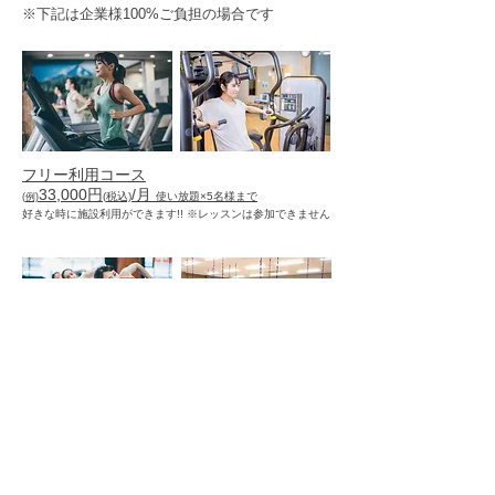
※下記は企業様100%ご負担の場合です
フリー利用コース
33,000円
/月
(
税込)
使
い放題×
​5
名様まで
(
例)
好きな時に施設利用ができます!! ※レッスンは参加できません
スタジオレッスンコース
38,500円
/月
(
税
込)
使
い放題×
​5
名様まで
(例)
人気のホットヨガやTRX®︎、シルクサスペンション、
ZUMBA®︎などのレッスンが受けられます!!