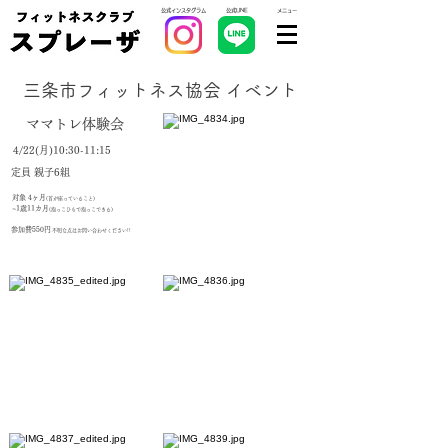
公式インスタグラム
公式LINE
​メニュー
三条市フィットネス協会 イベント
ママトレ体験会
4/22(月)10:30-11:15
定員 親子6組
対象 4ヶ月
(首が座っていること)
~1歳11カ月
(抱っこひもで抱っこできる)
参加費550円
不明な点はお問い合わせください!!