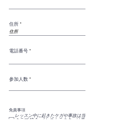
住所
電話番号
参加人数
免責事項
レッスン中に起きたケガや事故は当
クラブ,協会, インストラクターは責
任を負いません。
健康状態は良好であり医師から運動